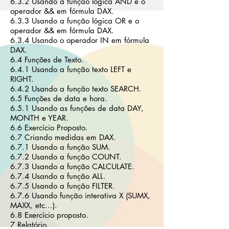
6.3.2 Usando a função lógica AND e o
operador && em fórmula DAX.
6.3.3 Usando a função lógica OR e o
operador && em fórmula DAX.
6.3.4 Usando o operador IN em fórmula
DAX.
6.4 Funções de Texto.
6.4.1 Usando a função texto LEFT e
RIGHT.
6.4.2 Usando a função texto SEARCH.
6.5 Funções de data e hora.
6.5.1 Usando as funções de data DAY,
MONTH e YEAR.
6.6 Exercício Proposto.
6.7 Criando medidas em DAX.
6.7.1 Usando a função SUM.
6.7.2 Usando a função COUNT.
6.7.3 Usando a função CALCULATE.
6.7.4 Usando a função ALL.
6.7.5 Usando a função FILTER.
6.7.6 Usando função interativa X (SUMX,
MAXX, etc...).
6.8 Exercício proposto.
7 Relatório.