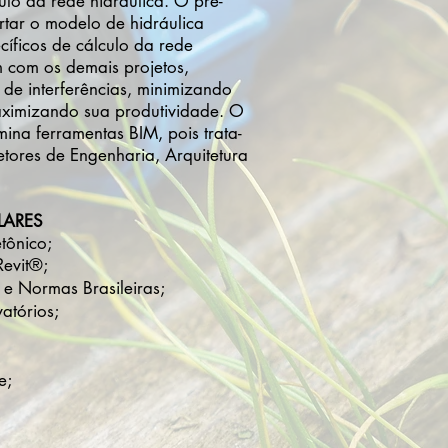
lo da rede hidráulica. O pré-
rtar o modelo de hidráulica
cíficos de cálculo da rede
m com os demais projetos,
 de interferências, minimizando
aximizando sua produtividade. O
na ferramentas BIM, pois trata-
etores de Engenharia, Arquitetura
LARES
etônico;
Revit®;
 e Normas Brasileiras;
atórios;
e;