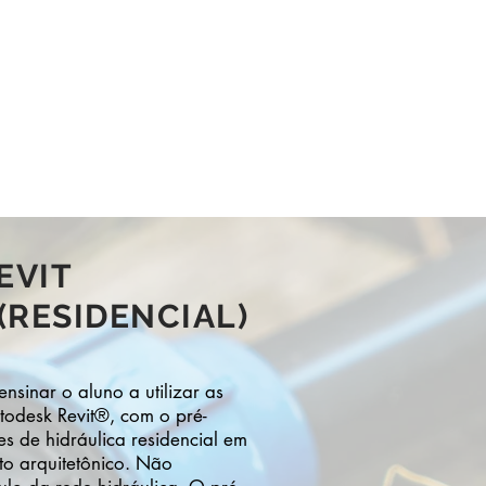
de
aleria
Contato
FUMEP
EVIT
(RESIDENCIAL)
nsinar o aluno a utilizar as
todesk Revit®, com o pré-
 de hidráulica residencial em
to arquitetônico. Não