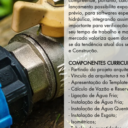
compreende, portanto, cálcu
lançamento possibilita expo
prévio, para softwares espe
hidráulica, integrando assi
importante para verificação
seu tempo de trabalho e m
mercado valoriza quem domi
se da tendência atual dos s
e Construção.
COMPONENTES CURRICU
-
Partindo do projeto arquit
- Vínculo da arquitetura no 
- Apresentação do Template
- Cálculo de Vazão e Reserv
- Ligação de Água Fria;
- Instalação de Água Fria;
- Instalação de Água Quent
- Instalação de Esgoto;
- Isométricos;