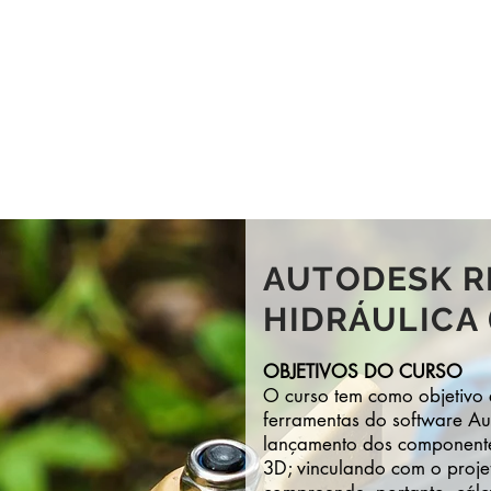
Centro de Educação Profissional 
Piracicaba
las
Notícias
Aluno / Professor
Serviços
G
AUTODESK R
HIDRÁULICA 
OBJETIVOS DO CURSO
O curso tem como objetivo e
ferramentas do software Au
lançamento dos componentes
3D; vinculando com o proje